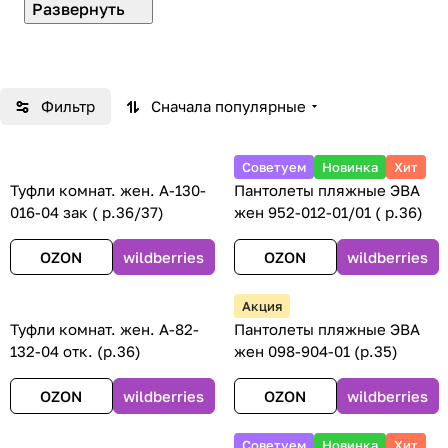
Smile of Milady
— российский бренд женской
обуви, созданный компанией
АО
«РосПромТорг»
. Производство полностью
контролируется: от разработки дизайна и
Фильтр
Сначала популярные
подбора материалов до выпуска и дистрибуции
по всей России. Это гарантирует высокое
качество каждой пары и уверенность
Советуем
Новинка
Хит
покупательницы в своём выборе.
Туфли комнат. жен. А-130-
Пантолеты пляжные ЭВА
016-04 зак ( р.36/37)
жен 952-012-01/01 ( р.36)
Ассортимент
OZON
wildberries
OZON
wildberries
Тапочки
— уютные и тёплые для дома.
Акция
Шлёпанцы и сабо
— лёгкие варианты для
Туфли комнат. жен. А-82-
Пантолеты пляжные ЭВА
лета, пляжа и повседневности.
132-04 отк. (р.36)
жен 098-904-01 (р.35)
Сапоги и дутики
— практичная защита от
OZON
wildberries
OZON
wildberries
влаги и холода.
Чуни
— комфортные зимние модели для тепла
Советуем
Новинка
Хит