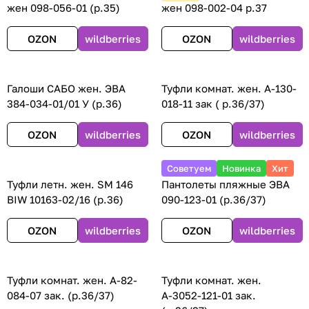
жен 098-056-01 (р.35)
жен 098-002-04 р.37
OZON
wildberries
OZON
wildberries
Галоши САБО жен. ЭВА
Туфли комнат. жен. А-130-
384-034-01/01 У (р.36)
018-11 зак ( р.36/37)
OZON
wildberries
OZON
wildberries
Советуем
Новинка
Хит
Туфли летн. жен. SM 146
Пантолеты пляжные ЭВА
BIW 10163-02/16 (р.36)
090-123-01 (р.36/37)
OZON
wildberries
OZON
wildberries
Туфли комнат. жен. А-82-
Туфли комнат. жен.
084-07 зак. (р.36/37)
А-3052-121-01 зак.