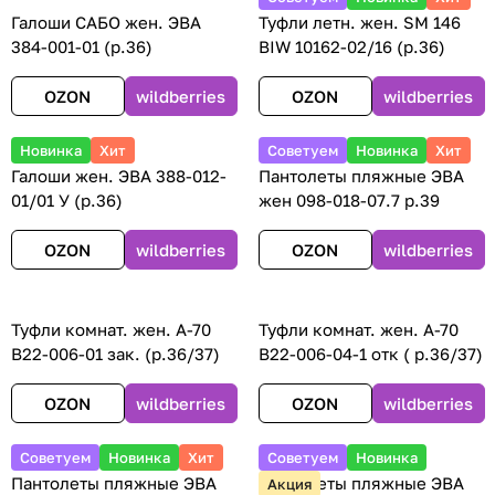
и уюта.
Галоши САБО жен. ЭВА
Туфли летн. жен. SM 146
384-001-01 (р.36)
BIW 10162-02/16 (р.36)
Галоши
— надёжные помощники в дождливую
погоду.
OZON
wildberries
OZON
wildberries
Ассортимент рассчитан на женщин, которые
ценят удобство и практичность, но при этом не
Новинка
Хит
Советуем
Новинка
Хит
хотят жертвовать стилем.
Галоши жен. ЭВА 388-012-
Пантолеты пляжные ЭВА
01/01 У (р.36)
жен 098-018-07.7 р.39
Материалы и технологии
OZON
wildberries
OZON
wildberries
EVA (ЭВА)
— лёгкий, прочный и влагостойкий
материал, который легко моется и не теряет
Туфли комнат. жен. А-70
Туфли комнат. жен. А-70
форму.
В22-006-01 зак. (р.36/37)
В22-006-04-1 отк ( р.36/37)
Комбинации EVA с текстилем делают обувь
OZON
wildberries
OZON
wildberries
разнообразной и функциональной.
Продуманные колодки обеспечивают
Советуем
Новинка
Хит
Советуем
Новинка
комфорт и правильную посадку стопы.
Пантолеты пляжные ЭВА
Пантолеты пляжные ЭВА
Акция