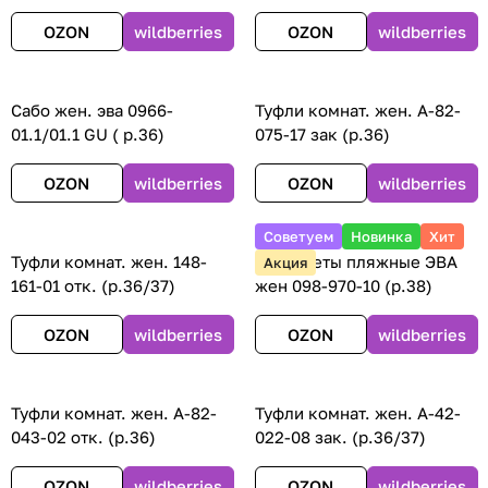
OZON
wildberries
OZON
wildberries
Сабо жен. эва 0966-
Туфли комнат. жен. А-82-
01.1/01.1 GU ( р.36)
075-17 зак (р.36)
OZON
wildberries
OZON
wildberries
Советуем
Новинка
Хит
Туфли комнат. жен. 148-
Пантолеты пляжные ЭВА
Акция
161-01 отк. (р.36/37)
жен 098-970-10 (р.38)
OZON
wildberries
OZON
wildberries
Туфли комнат. жен. А-82-
Туфли комнат. жен. А-42-
043-02 отк. (р.36)
022-08 зак. (р.36/37)
OZON
wildberries
OZON
wildberries