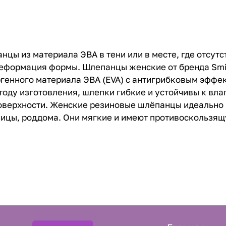
цы из материала ЭВА в тени или в месте, где отсутс
деформация формы. Шлепанцы женские от бренда Smil
енного материала ЭВА (EVA) с антигрибковым эффект
оду изготовления, шлепки гибкие и устойчивы к вла
поверхности. Женские резиновые шлёпанцы идеально 
ницы, роддома. Они мягкие и имеют противоскользящу