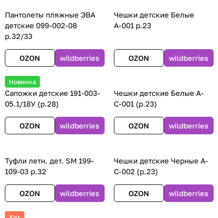
Пантолеты пляжные ЭВА
Чешки детские Белые
детские 099-002-08
А-001 р.23
р.32/33
OZON
wildberries
OZON
wildberries
Новинка
Сапожки детские 191-003-
Чешки детские Белые А-
05.1/18У (р.28)
С-001 (р.23)
OZON
wildberries
OZON
wildberries
Туфли летн. дет. SM 199-
Чешки детские Черные А-
109-03 р.32
С-002 (р.23)
OZON
wildberries
OZON
wildberries
Хит