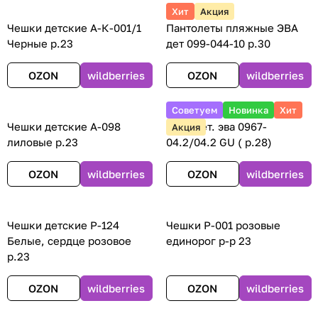
Хит
Акция
Чешки детские А-К-001/1
Пантолеты пляжные ЭВА
Черные р.23
дет 099-044-10 р.30
OZON
wildberries
OZON
wildberries
Советуем
Новинка
Хит
Чешки детские А-098
Сабо дет. эва 0967-
Акция
лиловые р.23
04.2/04.2 GU ( р.28)
OZON
wildberries
OZON
wildberries
Чешки детские Р-124
Чешки Р-001 розовые
Белые, сердце розовое
единорог р-р 23
р.23
OZON
wildberries
OZON
wildberries