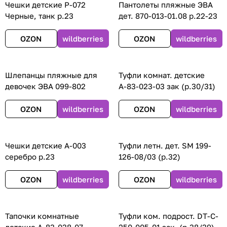
Чешки детские Р-072
Пантолеты пляжные ЭВА
Черные, танк р.23
дет. 870-013-01.08 р.22-23
OZON
wildberries
OZON
wildberries
Шлепанцы пляжные для
Туфли комнат. детские
девочек ЭВА 099-802
А-83-023-03 зак (р.30/31)
OZON
wildberries
OZON
wildberries
Чешки детские А-003
Туфли летн. дет. SM 199-
серебро р.23
126-08/03 (р.32)
OZON
wildberries
OZON
wildberries
Тапочки комнатные
Туфли ком. подрост. DT-C-