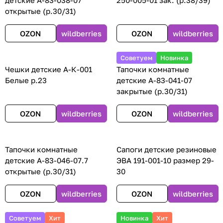
детские А-83-038-07
250-005-01 зак. (р.38/39)
открытые (р.30/31)
OZON
wildberries
OZON
wildberries
Советуем
Новинка
Чешки детские А-К-001
Тапочки комнатные
Белые р.23
детские А-83-041-07
закрытые (р.30/31)
OZON
wildberries
OZON
wildberries
Тапочки комнатные
Сапоги детские резиновые
детские А-83-046-07.7
ЭВА 191-001-10 размер 29-
открытые (р.30/31)
30
OZON
wildberries
OZON
wildberries
Советуем
Хит
Новинка
Хит