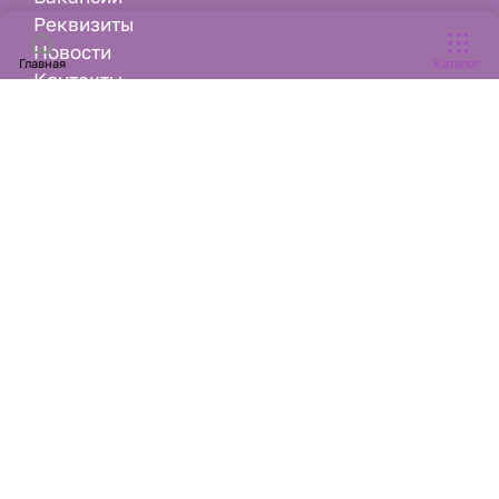
Реквизиты
Новости
Главная
Каталог
Контакты
sales@rospromtorg.ru
Copyright 2005-2022 © АО «РосПромТорг» — Производство
обуви: домашние тапочки, сланцы, шлепки, босоножки,
садовые галоши, коврики в салон автомобиля, и другая
продукция из ЭВА материала — купить оптом и в розницу,
интернет-магазин.