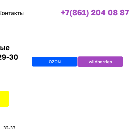
+7(861) 204 08 87
Контакты
вые
29-30
OZON
wildberries
32-33