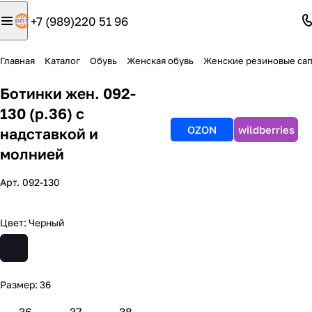
+7 (989)220 51 96
Главная
Каталог
Обувь
Женская обувь
Женские резиновые сап
Ботинки жен. 092-
130 (р.36) с
OZON
wildberries
надставкой и
молнией
Арт.
092-130
Цвет:
Черный
Размер:
36