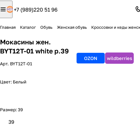
+7 (989)220 51 96
Главная
Каталог
Обувь
Женская обувь
Кроссовки и кеды женск
Мокасины жен.
BYT12T-01 white р.39
OZON
wildberries
Арт.
BYT12T-01
Цвет:
Белый
Размер:
39
39