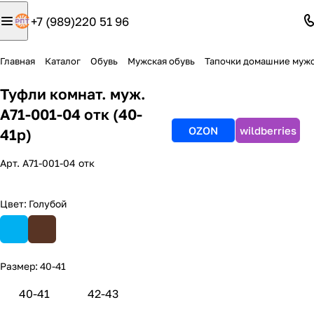
+7 (989)220 51 96
Главная
Каталог
Обувь
Мужская обувь
Тапочки домашние муж
Туфли комнат. муж.
А71-001-04 отк (40-
OZON
wildberries
41р)
Арт.
А71-001-04 отк
Цвет:
Голубой
Размер:
40-41
40-41
42-43