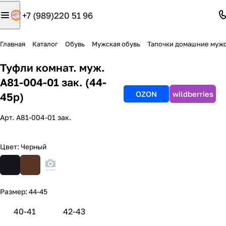
+7 (989)220 51 96
Главная
Каталог
Обувь
Мужская обувь
Тапочки домашние муж
Туфли комнат. муж.
А81-004-01 зак. (44-
OZON
wildberries
45р)
Арт.
А81-004-01 зак.
Цвет:
Черный
Размер:
44-45
40-41
42-43