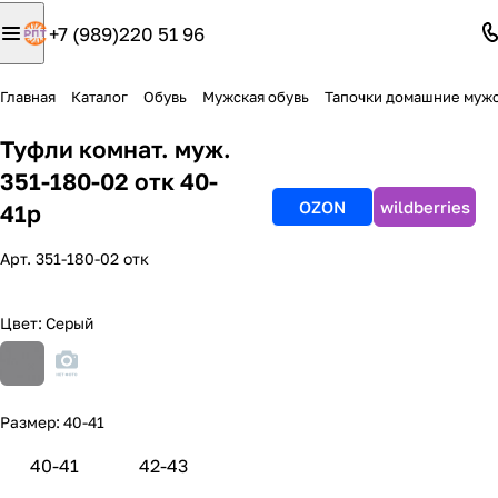
+7 (989)220 51 96
Главная
Каталог
Обувь
Мужская обувь
Тапочки домашние муж
Туфли комнат. муж.
351-180-02 отк 40-
OZON
wildberries
41р
Арт.
351-180-02 отк
Цвет:
Серый
Размер:
40-41
40-41
42-43