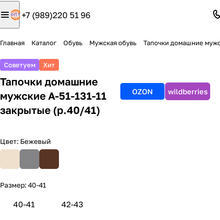
+7 (989)220 51 96
Главная
Каталог
Обувь
Мужская обувь
Тапочки домашние муж
Советуем
Хит
Тапочки домашние
OZON
wildberries
мужские А-51-131-11
закрытые (р.40/41)
Цвет:
Бежевый
Размер:
40-41
40-41
42-43