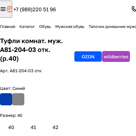
+7 (989)220 51 96
Главная
Каталог
Обувь
Мужская обувь
Тапочки домашние муж
Туфли комнат. муж.
А81-204-03 отк.
OZON
wildberries
(р.40)
Арт.
А81-204-03 отк
Цвет:
Синий
Размер:
40
40
41
42