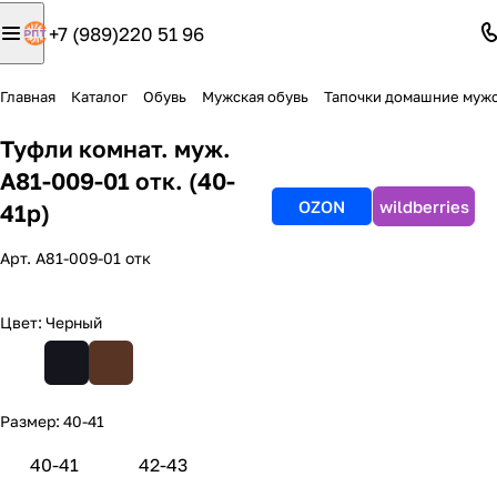
+7 (989)220 51 96
Главная
Каталог
Обувь
Мужская обувь
Тапочки домашние муж
Туфли комнат. муж.
А81-009-01 отк. (40-
OZON
wildberries
41р)
Арт.
А81-009-01 отк
Цвет:
Черный
Размер:
40-41
40-41
42-43