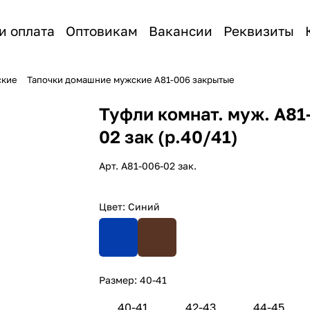
и оплата
Оптовикам
Вакансии
Реквизиты
ские
Тапочки домашние мужские А81-006 закрытые
Туфли комнат. муж. А81
02 зак (р.40/41)
Арт.
А81-006-02 зак.
Цвет:
Синий
Размер:
40-41
40-41
42-43
44-45