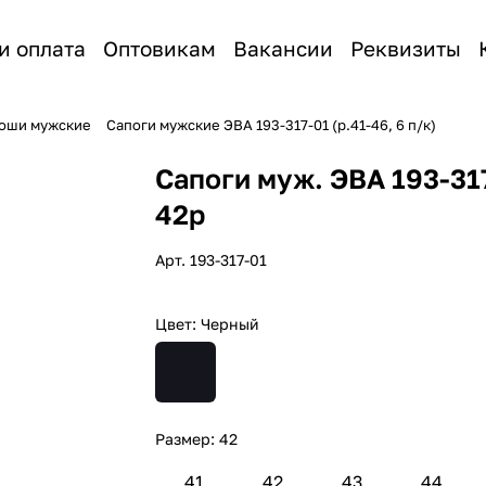
и оплата
Оптовикам
Вакансии
Реквизиты
лоши мужские
Сапоги мужские ЭВА 193-317-01 (р.41-46, 6 п/к)
Сапоги муж. ЭВА 193-31
42р
Арт.
193-317-01
Цвет:
Черный
Размер:
42
41
42
43
44