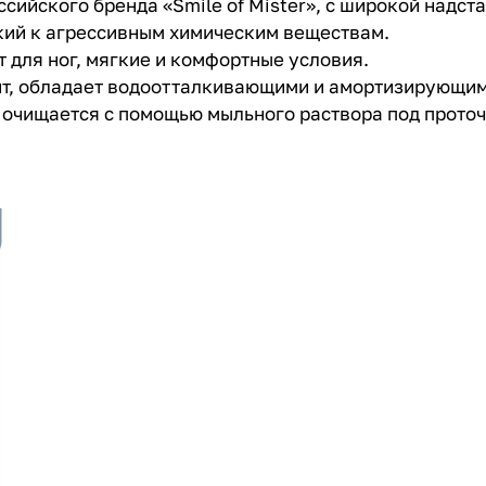
сийского бренда «Smile of Mister», с широкой надст
кий к агрессивным химическим веществам.
 для ног, мягкие и комфортные условия.
ит, обладает водоотталкивающими и амортизирующим
очищается с помощью мыльного раствора под проточ