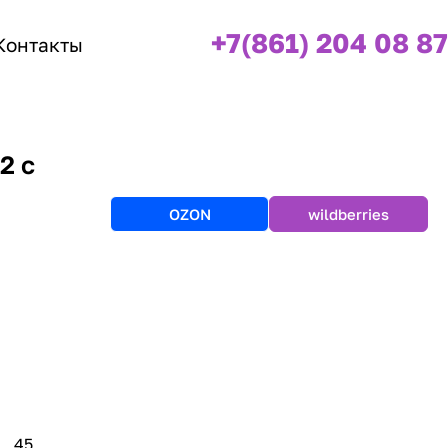
+7(861) 204 08 87
Контакты
2 с
OZON
wildberries
45