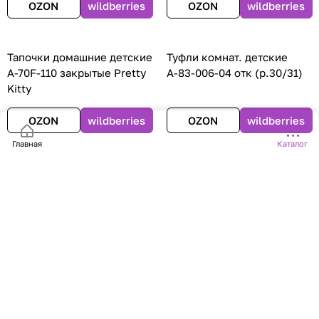
OZON
wildberries
OZON
wildberries
Тапочки домашние детские
Туфли комнат. детские
А-70F-110 закрытые Pretty
А-83-006-04 отк (р.30/31)
Kitty
OZON
wildberries
OZON
wildberries
Главная
Каталог
Туфли комнат. муж. 351-
Туфли комнат. жен. 148-
801-11 зак (р.40/41)
161-К-01 отк. (р.36/37)
OZON
wildberries
OZON
wildberries
Туфли комнат. муж. DM-O-
Туфли комнат. детские SM
7-305-02 (р.42)
353-028-04 (р.30/31) отк
OZON
wildberries
OZON
wildberries