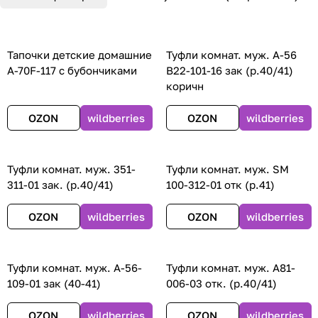
Тапочки детские домашние
Туфли комнат. муж. А-56
А-70F-117 с бубончиками
В22-101-16 зак (р.40/41)
коричн
OZON
wildberries
OZON
wildberries
Туфли комнат. муж. 351-
Туфли комнат. муж. SM
311-01 зак. (р.40/41)
100-312-01 отк (р.41)
OZON
wildberries
OZON
wildberries
Туфли комнат. муж. А-56-
Туфли комнат. муж. А81-
109-01 зак (40-41)
006-03 отк. (р.40/41)
OZON
wildberries
OZON
wildberries