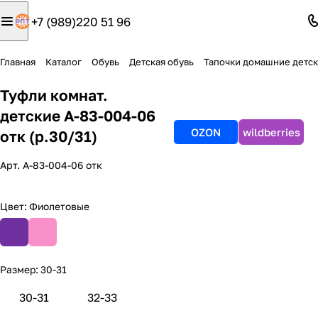
+7 (989)220 51 96
Главная
Каталог
Обувь
Детская обувь
Тапочки домашние детс
Туфли комнат.
детские А-83-004-06
OZON
wildberries
отк (р.30/31)
Арт.
А-83-004-06 отк
Цвет:
Фиолетовые
Размер:
30-31
30-31
32-33