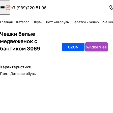
+7 (989)220 51 96
Главная
Каталог
Обувь
Детская обувь
Балетки и чешки
Чешки
Чешки белые
медвеженок с
OZON
wildberries
бантиком 3069
Характеристики
Пол
:
Детская обувь